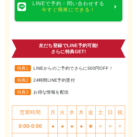
LINEで予約・問い合わせする
今すぐ簡単にできる！
友だち登録でLINE予約可能!
さらに特典GET!
特典1
LINEからのご予約でさらに500円OFF！
特典2
24時間LINE予約受付
特典3
お得な情報を配信
営業時間
月
火
水
木
金
土
日
祝
0:00-0:00
●
●
●
●
★
×
×
×