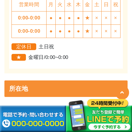
営業時間
月
火
水
木
金
土
日
祝
0:00-0:00
●
●
●
●
★
×
×
×
0:00-0:00
●
●
●
●
★
×
×
×
定休日
土日祝
★
金曜日/0:00~0:00
所在地