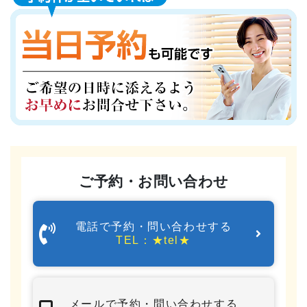
の身体の状態に合わせた」オーダーメイドの施術を行い
ます。
6
効果の確認
実際に、施術前と施術後でどれだけ変化が起こったのか
を確認していきます。
7
ご予約・お問い合わせ
セルフケア指導
症状の再発防止のための、セルフケア指導を行います。
電話で予約・問い合わせする
わかりやすく、丁寧にご説明いたします。
TEL：★tel★
8
お会計・お見送り
メールで予約・問い合わせする